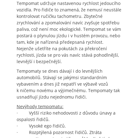
Tempomat udržuje nastavenou rychlost jedoucího
vozidla. Pro řidiče to znamená, že nemusí neustále
kontrolovat ručičku tachometru. Zbytečné
zrychlování a zpomalování navíc zvyšuje spotřebu
paliva, což není moc ekologické. Tempomat se vám
postará o plynulou jízdu i v hustém provozu, nebo
tam, kde je nařízená předepsaná rychlost.
Nejenže ušetříte na pokutách za překročení
rychlosti, jízda se pro vás navíc stává pohodlnější,
levnější i bezpečnější.
Tempomaty se dnes dávají i do levnějších
automobilů. Stávají se jakýmsi standardním
vybavením a dnes již nepatří ve výbavě vozů
k ničemu novému a výjimečnému. Tempomaty tak
usnadňují jízdu nejednomu řidiči.
Nevýhody tempomatu:
· Vyšší riziko nehodovosti z důvodu únavy a
ospalosti řidičů.
· Vysoké ego řidičů.
· Rozptýlená pozornost řidičů. Ztráta