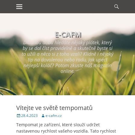
Primary Menu
Searc
Skip
to
content
E-CAFM
Dlouhou dobu hledáte nějaký plátek, který
by se dal číst pravidelně a skutečně byste si
to užili a něco si z toho vzali? Klidně i nějaký
tip na dovolenou nebo radu, jak upéct
nejlepší koláč? Potom zkuste náš magazín
online.
Vítejte ve světě tempomatů
Posted
Author
28.4.2023
e-cafm.cz
on
Tempomat je zařízení, které slouží udržet
nastavenou rychlost vašeho vozidla. Tato rychlost