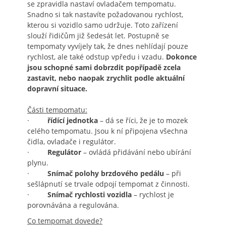
se zpravidla nastaví ovladačem tempomatu.
Snadno si tak nastavíte požadovanou rychlost,
kterou si vozidlo samo udržuje. Toto zařízení
slouží řidičům již šedesát let. Postupně se
tempomaty vyvíjely tak, že dnes nehlídají pouze
rychlost, ale také odstup vpředu i vzadu.
Dokonce
jsou schopné sami dobrzdit popřípadě zcela
zastavit, nebo naopak zrychlit podle aktuální
dopravní situace.
Části tempomatu:
·
řídící jednotka
– dá se říci, že je to mozek
celého tempomatu. Jsou k ní připojena všechna
čidla, ovladače i regulátor.
·
Regulátor
– ovládá přidávání nebo ubírání
plynu.
·
Snímač polohy brzdového pedálu
– při
sešlápnutí se trvale odpojí tempomat z činnosti.
·
Snímač rychlosti vozidla
– rychlost je
porovnávána a regulována.
Co tempomat dovede?