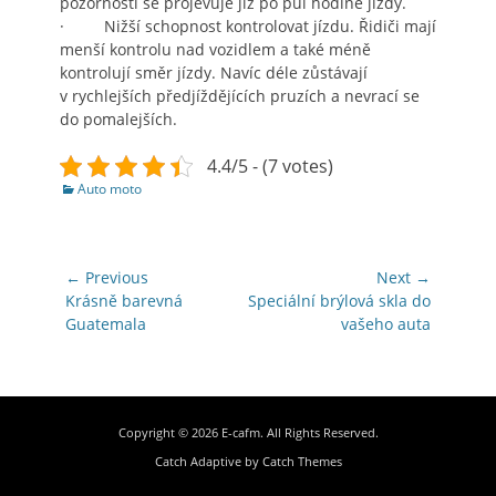
pozornosti se projevuje již po půl hodině jízdy.
· Nižší schopnost kontrolovat jízdu. Řidiči mají
menší kontrolu nad vozidlem a také méně
kontrolují směr jízdy. Navíc déle zůstávají
v rychlejších předjíždějících pruzích a nevrací se
do pomalejších.
4.4/5 - (7 votes)
Categories
Auto moto
Navigace
← Previous
Next →
pro
Previous
Next
Krásně barevná
Speciální brýlová skla do
post:
post:
Guatemala
vašeho auta
příspěvek
Copyright © 2026
E-cafm
. All Rights Reserved.
Catch Adaptive by
Catch Themes