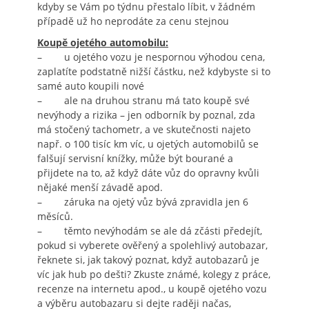
kdyby se Vám po týdnu přestalo líbit, v žádném
případě už ho neprodáte za cenu stejnou
Koupě ojetého automobilu:
– u ojetého vozu je nespornou výhodou cena,
zaplatíte podstatně nižší částku, než kdybyste si to
samé auto koupili nové
– ale na druhou stranu má tato koupě své
nevýhody a rizika – jen odborník by poznal, zda
má stočený tachometr, a ve skutečnosti najeto
např. o 100 tisíc km víc, u ojetých automobilů se
falšují servisní knížky, může být bourané a
přijdete na to, až když dáte vůz do opravny kvůli
nějaké menší závadě apod.
– záruka na ojetý vůz bývá zpravidla jen 6
měsíců.
– těmto nevýhodám se ale dá zčásti předejít,
pokud si vyberete ověřený a spolehlivý autobazar,
řeknete si, jak takový poznat, když autobazarů je
víc jak hub po dešti? Zkuste známé, kolegy z práce,
recenze na internetu apod., u koupě ojetého vozu
a výběru autobazaru si dejte raději načas,