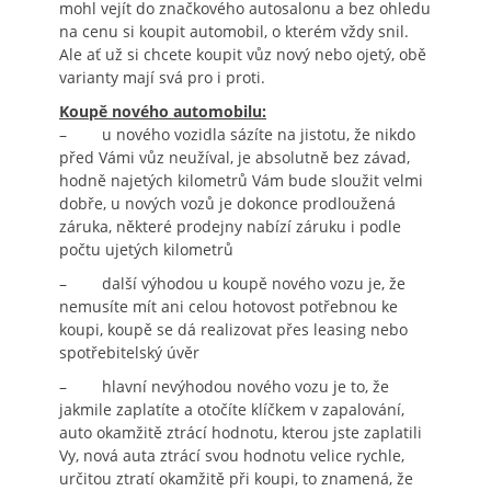
mohl vejít do značkového autosalonu a bez ohledu
na cenu si koupit automobil, o kterém vždy snil.
Ale ať už si chcete koupit vůz nový nebo ojetý, obě
varianty mají svá pro i proti.
Koupě nového automobilu:
– u nového vozidla sázíte na jistotu, že nikdo
před Vámi vůz neužíval, je absolutně bez závad,
hodně najetých kilometrů Vám bude sloužit velmi
dobře, u nových vozů je dokonce prodloužená
záruka, některé prodejny nabízí záruku i podle
počtu ujetých kilometrů
– další výhodou u koupě nového vozu je, že
nemusíte mít ani celou hotovost potřebnou ke
koupi, koupě se dá realizovat přes leasing nebo
spotřebitelský úvěr
– hlavní nevýhodou nového vozu je to, že
jakmile zaplatíte a otočíte klíčkem v zapalování,
auto okamžitě ztrácí hodnotu, kterou jste zaplatili
Vy, nová auta ztrácí svou hodnotu velice rychle,
určitou ztratí okamžitě při koupi, to znamená, že