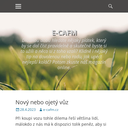
Primary Menu
Searc
Skip
to
content
E-CAFM
Dlouhou dobu hledáte nějaký plátek, který
by se dal číst pravidelně a skutečně byste si
to užili a něco si z toho vzali? Klidně i nějaký
tip na dovolenou nebo radu, jak upéct
nejlepší koláč? Potom zkuste náš magazín
online.
Nový nebo ojetý vůz
Posted
Author
28.4.2023
e-cafm.cz
on
Při koupi vozu tohle dilema řeší většina lidí,
málokdo z nás má k dispozici tolik peněz, aby si