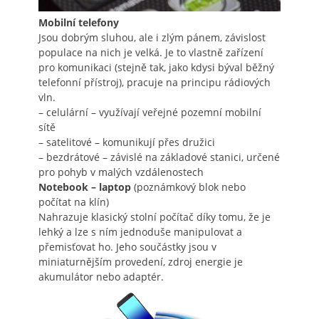
Mobilní telefony
Jsou dobrým sluhou, ale i zlým pánem, závislost
populace na nich je velká. Je to vlastně zařízení
pro komunikaci (stejně tak, jako kdysi býval běžný
telefonní přístroj), pracuje na principu rádiových
vln.
– celulární – využívají veřejné pozemní mobilní
sítě
– satelitové – komunikují přes družici
– bezdrátové – závislé na základové stanici, určené
pro pohyb v malých vzdálenostech
Notebook – laptop
(poznámkový blok nebo
počítat na klín)
Nahrazuje klasický stolní počítač díky tomu, že je
lehký a lze s ním jednoduše manipulovat a
přemisťovat ho. Jeho součástky jsou v
miniaturnějším provedení, zdroj energie je
akumulátor nebo adaptér.