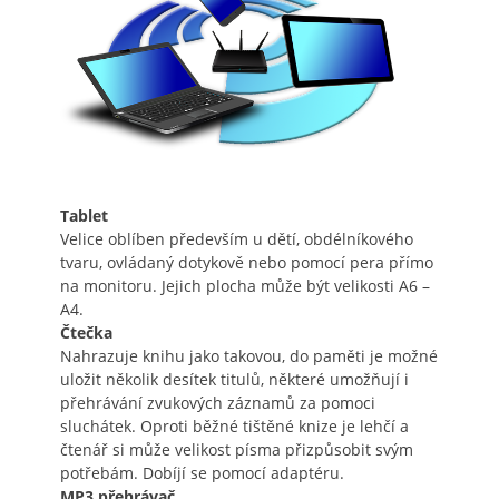
Tablet
Velice oblíben především u dětí, obdélníkového
tvaru, ovládaný dotykově nebo pomocí pera přímo
na monitoru. Jejich plocha může být velikosti A6 –
A4.
Čtečka
Nahrazuje knihu jako takovou, do paměti je možné
uložit několik desítek titulů, některé umožňují i
přehrávání zvukových záznamů za pomoci
sluchátek. Oproti běžné tištěné knize je lehčí a
čtenář si může velikost písma přizpůsobit svým
potřebám. Dobíjí se pomocí adaptéru.
MP3 přehrávač