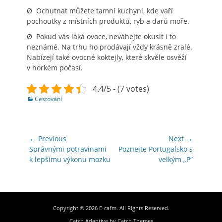
Ø Ochutnat můžete tamní kuchyni, kde vaří
pochoutky z místních produktů, ryb a darů moře.
Ø Pokud vás láká ovoce, neváhejte okusit i to
neznámé. Na trhu ho prodávají vždy krásně zralé.
Nabízejí také ovocné koktejly, které skvěle osvěží
v horkém počasí.
4.4/5 - (7 votes)
Categories
Cestování
Navigace
← Previous
Next →
pro
Previous
Next
Správnými potravinami
Poznejte Portugalsko s
post:
post:
k lepšímu výkonu mozku
velkým „P“
příspěvek
Copyright © 2026
E-cafm
. All Rights Reserved.
Catch Adaptive by
Catch Themes