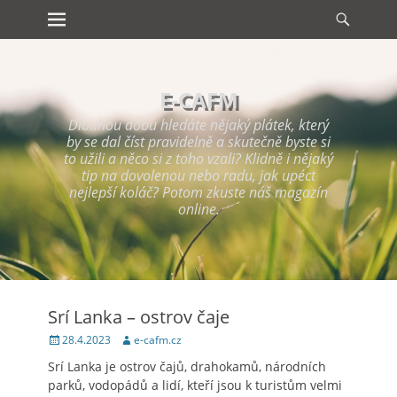
Primary Menu
Searc
Skip
to
content
E-CAFM
Dlouhou dobu hledáte nějaký plátek, který
by se dal číst pravidelně a skutečně byste si
to užili a něco si z toho vzali? Klidně i nějaký
tip na dovolenou nebo radu, jak upéct
nejlepší koláč? Potom zkuste náš magazín
online.
Srí Lanka – ostrov čaje
Posted
Author
28.4.2023
e-cafm.cz
on
Srí Lanka je ostrov čajů, drahokamů, národních
parků, vodopádů a lidí, kteří jsou k turistům velmi