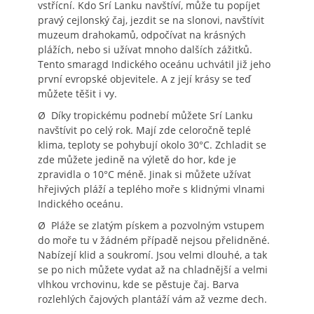
vstřícní. Kdo Srí Lanku navštíví, může tu popíjet
pravý cejlonský čaj, jezdit se na slonovi, navštívit
muzeum drahokamů, odpočívat na krásných
plážích, nebo si užívat mnoho dalších zážitků.
Tento smaragd Indického oceánu uchvátil již jeho
první evropské objevitele. A z její krásy se teď
můžete těšit i vy.
Ø Díky tropickému podnebí můžete Srí Lanku
navštívit po celý rok. Mají zde celoročně teplé
klima, teploty se pohybují okolo 30°C. Zchladit se
zde můžete jedině na výletě do hor, kde je
zpravidla o 10°C méně. Jinak si můžete užívat
hřejivých pláží a teplého moře s klidnými vlnami
Indického oceánu.
Ø Pláže se zlatým pískem a pozvolným vstupem
do moře tu v žádném případě nejsou přelidněné.
Nabízejí klid a soukromí. Jsou velmi dlouhé, a tak
se po nich můžete vydat až na chladnější a velmi
vlhkou vrchovinu, kde se pěstuje čaj. Barva
rozlehlých čajových plantáží vám až vezme dech.