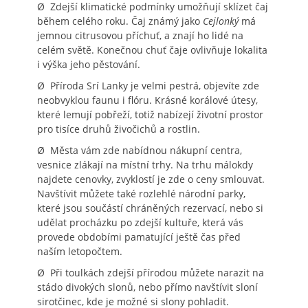
Ø Zdejší klimatické podmínky umožňují sklízet čaj
během celého roku. Čaj známý jako
Cejlonký
má
jemnou citrusovou příchuť, a znají ho lidé na
celém světě. Konečnou chuť čaje ovlivňuje lokalita
i výška jeho pěstování.
Ø Příroda Srí Lanky je velmi pestrá, objevíte zde
neobvyklou faunu i flóru. Krásné korálové útesy,
které lemují pobřeží, totiž nabízejí životní prostor
pro tisíce druhů živočichů a rostlin.
Ø Města vám zde nabídnou nákupní centra,
vesnice zlákají na místní trhy. Na trhu málokdy
najdete cenovky, zvyklostí je zde o ceny smlouvat.
Navštívit můžete také rozlehlé národní parky,
které jsou součástí chráněných rezervací, nebo si
udělat procházku po zdejší kultuře, která vás
provede obdobími pamatující ještě čas před
naším letopočtem.
Ø Při toulkách zdejší přírodou můžete narazit na
stádo divokých slonů, nebo přímo navštívit sloní
sirotčinec, kde je možné si slony pohladit.