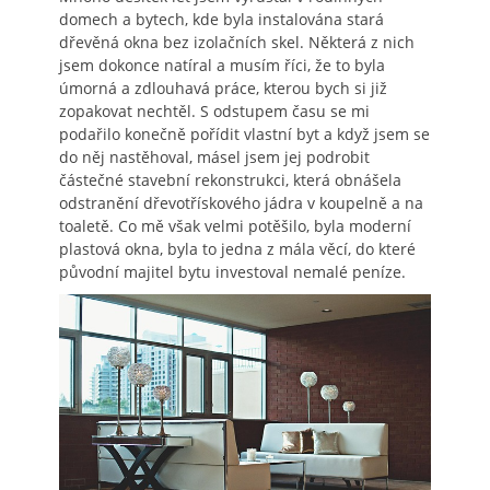
domech a bytech, kde byla instalována stará
dřevěná okna bez izolačních skel. Některá z nich
jsem dokonce natíral a musím říci, že to byla
úmorná a zdlouhavá práce, kterou bych si již
zopakovat nechtěl. S odstupem času se mi
podařilo konečně pořídit vlastní byt a když jsem se
do něj nastěhoval, másel jsem jej podrobit
částečné stavební rekonstrukci, která obnášela
odstranění dřevotřískového jádra v koupelně a na
toaletě. Co mě však velmi potěšilo, byla moderní
plastová okna, byla to jedna z mála věcí, do které
původní majitel bytu investoval nemalé peníze.