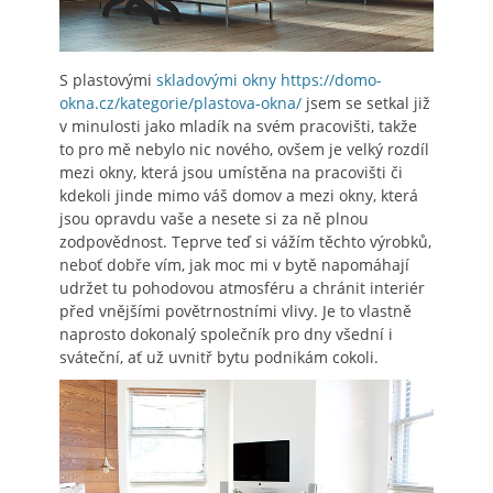
S plastovými
skladovými okny https://domo-
okna.cz/kategorie/plastova-okna/
jsem se setkal již
v minulosti jako mladík na svém pracovišti, takže
to pro mě nebylo nic nového, ovšem je velký rozdíl
mezi okny, která jsou umístěna na pracovišti či
kdekoli jinde mimo váš domov a mezi okny, která
jsou opravdu vaše a nesete si za ně plnou
zodpovědnost.
Teprve teď si vážím těchto výrobků,
neboť dobře vím, jak moc mi v bytě napomáhají
udržet tu pohodovou atmosféru a chránit interiér
před vnějšími povětrnostními vlivy. Je to vlastně
naprosto dokonalý společník pro dny všední i
sváteční, ať už uvnitř bytu podnikám cokoli.