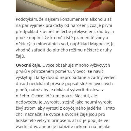
Podotýkám, že nejsem konzumentem alkoholu až
na pár výjimek prakticky od narození, což je první
předpoklad k úspěšné léčbě překyselení, rád bych
pouze doplnil, že kromě čisté pramenité vody a
některých minerálních vod, například Magnesie, je
vhodné zařadit do pitného režimu některé druhy
čajů.
Ovocné čaje.
Ovoce obsahuje mnoho výživových
prvků v přirozeném poměru. V ovoci se navíc
vyskytují i látky dosud neprobádané a žádný vědec
dosud nedokázal přesně popsat složení ovocných
plodů, natož aby je dokázal vytvořit doslova z
ničeho. Ovoce lidé umí pouze šlechtit, ale
nedovedou je „vyrobit“, stejně jako neumí vyrobit
živý strom, aby vyrostl z obyčejného jadérka. Tímto
chci naznačit, že ovoce a ovocné čaje jsou pro
lidské tělo velkým přínosem, ať už je popíjíte ve
všední dny, anebo je nabízíte někomu na nějaké