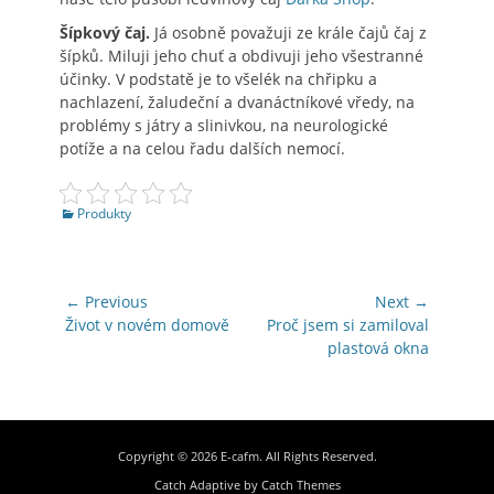
Šípkový čaj.
Já osobně považuji ze krále čajů čaj z
šípků. Miluji jeho chuť a obdivuji jeho všestranné
účinky. V podstatě je to všelék na chřipku a
nachlazení, žaludeční a dvanáctníkové vředy, na
problémy s játry a slinivkou, na neurologické
potíže a na celou řadu dalších nemocí.
Categories
Produkty
Navigace
← Previous
Next →
pro
Previous
Next
Život v novém domově
Proč jsem si zamiloval
post:
post:
plastová okna
příspěvek
Copyright © 2026
E-cafm
. All Rights Reserved.
Catch Adaptive by
Catch Themes