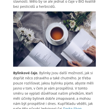
slavnosti. Mělo by se ale jednat o čaje v BIO kvalitě
bez pesticidů a herbicidů.
Bylinkové čaje.
Bylinky jsou další možností, jak si
dopřát něco zdravého a také chutného. Je třeba
pouze rozlišovat, jakou bylinku pijete, abyste měli
jasno v tom, v čem je vám prospěšná. V tomto
směru se vyplatí důvěřovat našim předkům, kteří
měli účinky bylinek dobře zmapované, a mohou
nám být prospěšné i dnes.
Kupříkladu věděli, jak
naše tělo působí ledvinový čaj
Darka Shop
.