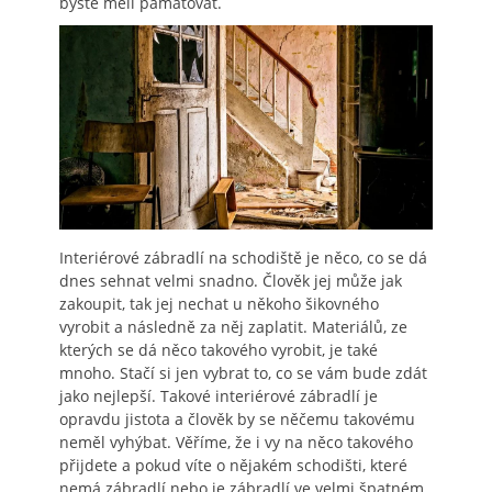
byste měli pamatovat.
Interiérové zábradlí na schodiště
je něco, co se dá
dnes sehnat velmi snadno. Člověk jej může jak
zakoupit, tak jej nechat u někoho šikovného
vyrobit a následně za něj zaplatit.
Materiálů, ze
kterých se dá něco takového vyrobit, je také
mnoho. Stačí si jen vybrat to, co se vám bude zdát
jako nejlepší.
Takové interiérové zábradlí je
opravdu jistota a člověk by se něčemu takovému
neměl vyhýbat.
Věříme, že i vy na něco takového
přijdete a pokud víte o nějakém schodišti, které
nemá zábradlí nebo je zábradlí ve velmi špatném