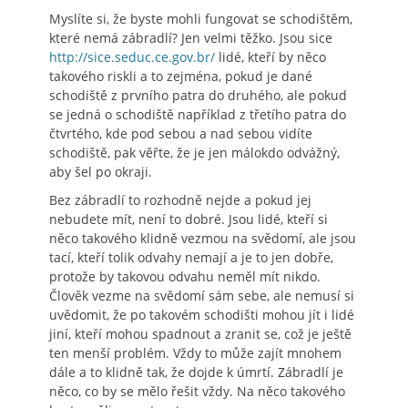
Myslíte si, že byste mohli fungovat se schodištěm,
které nemá zábradlí? Jen velmi těžko. Jsou sice
http://sice.seduc.ce.gov.br/
lidé, kteří by něco
takového riskli a to zejména, pokud je dané
schodiště z prvního patra do druhého, ale pokud
se jedná o schodiště například z třetího patra do
čtvrtého, kde pod sebou a nad sebou vidíte
schodiště, pak věřte, že je jen málokdo odvážný,
aby šel po okraji.
Bez zábradlí to rozhodně nejde a pokud jej
nebudete mít, není to dobré. Jsou lidé, kteří si
něco takového klidně vezmou na svědomí, ale jsou
tací, kteří tolik odvahy nemají a je to jen dobře,
protože by takovou odvahu neměl mít nikdo.
Člověk vezme na svědomí sám sebe, ale nemusí si
uvědomit, že po takovém schodišti mohou jít i lidé
jiní, kteří mohou spadnout a zranit se, což je ještě
ten menší problém. Vždy to může zajít mnohem
dále a to klidně tak, že dojde k úmrtí. Zábradlí je
něco, co by se mělo řešit vždy. Na něco takového