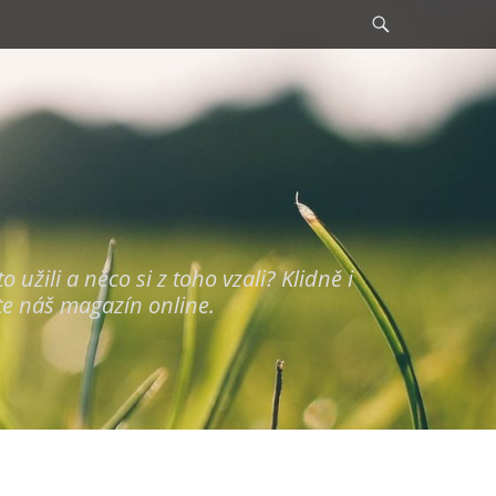
Search
užili a něco si z toho vzali? Klidně i
te náš magazín online.