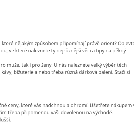
ěci, které nějakým způsobem připomínají právě orient? Objevt
ou, ve které naleznete ty nejrůznější věci a tipy na pěkný
pro muže, tak i pro ženy. U nás naleznete velký výběr těch
, kávy, bižuterie a nebo třeba různá dárková balení. Stačí si
ječné ceny, které vás nadchnou a ohromí. Ušetřete nákupem 
é vám třeba připomenou vaši dovolenou na východě.
ušší.