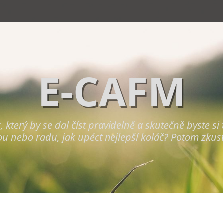
E-CAFM
terý by se dal číst pravidelně a skutečně byste si to 
ou nebo radu, jak upéct nejlepší koláč? Potom zkus