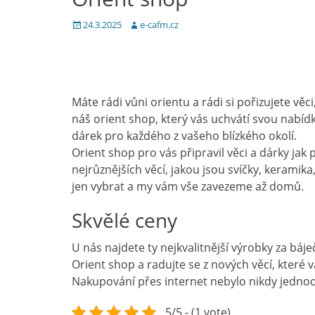
Posted
Author
24.3.2025
e-cafm.cz
on
Máte rádi vůni orientu a rádi si pořizujete v
náš orient shop, který vás uchvátí svou nabídk
dárek pro každého z vašeho blízkého okolí.
Orient shop pro vás připravil věci a dárky jak 
nejrůznějších věcí, jakou jsou svíčky, keramika
jen vybrat a my vám vše zavezeme až domů.
Skvělé ceny
U nás najdete ty nejkvalitnější výrobky za bá
Orient shop
a radujte se z nových věcí, kter
Nakupování přes internet nebylo nikdy jednod
5/5 - (1 vote)