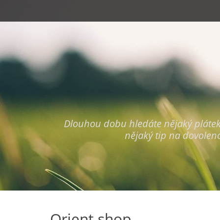
Primary Menu
Skip
to
content
Dlouhou dobu hledáte nějaký plátek, k
nějaký tip na dovolen
Orient shop