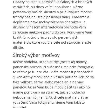
Obrazy na stenu
, obzvlášť vo fialových a hnedých
variáciách, sú dnes veľmi populárne. Rôzne
požiadavky našich klientov a pribúdajúce módne
trendy nás neustále posúvajú ďalej. Hľadáme a
dopĺňame nové motívy rôzneho charakteru a
druhov. V našom internetovom obchode Vám
zaručene niektoré padnú do oka. Ponúkame Vám
kvalitnú ručnú prácu zo sto percentných
materiálov, ktoré vydržia celé pol storočie, a ešte
dlhšie.
Široký výber motívov
Ročné obdobia, urbanistické (mestské) motívy,
panenská príroda, či súčasné umelecké fotografie,
to všetko je tu pre Vás. Máte možnosť prispôsobiť
si konkrétny motív podľa Vašich požiadaviek, čo sa
týka veľkosti, farby, alebo rozdelenia na viac
panelov. Ak sa Vám bude motív páčiť tak ako ho
máme ponúkaný na stránke, tak jednoducho
nebudeme nič meniť. Ak chcete mať na plátne
vytlačenú Vašu fotografiu, vieme Vám takisto
vyhovieť.