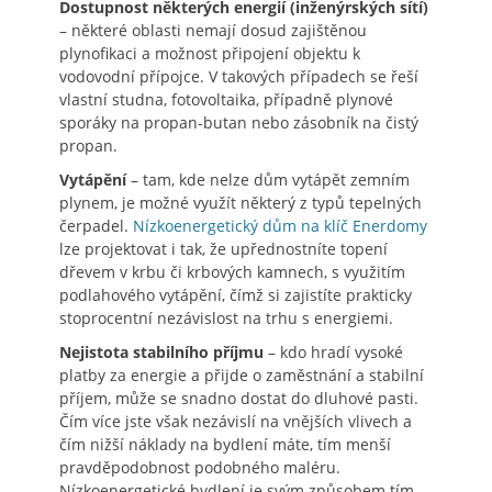
Dostupnost některých energií (inženýrských sítí)
– některé oblasti nemají dosud zajištěnou
plynofikaci a možnost připojení objektu k
vodovodní přípojce. V takových případech se řeší
vlastní studna, fotovoltaika, případně plynové
sporáky na propan-butan nebo zásobník na čistý
propan.
Vytápění
– tam, kde nelze dům vytápět zemním
plynem, je možné využít některý z typů tepelných
čerpadel.
Nízkoenergetický dům na klíč Enerdomy
lze projektovat i tak, že upřednostníte topení
dřevem v krbu či krbových kamnech, s využitím
podlahového vytápění, čímž si zajistíte prakticky
stoprocentní nezávislost na trhu s energiemi.
Nejistota stabilního příjmu
– kdo hradí vysoké
platby za energie a přijde o zaměstnání a stabilní
příjem, může se snadno dostat do dluhové pasti.
Čím více jste však nezávislí na vnějších vlivech a
čím nižší náklady na bydlení máte, tím menší
pravděpodobnost podobného maléru.
Nízkoenergetické bydlení je svým způsobem tím,