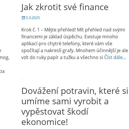
Jak zkrotit své finance
Posted
5.3.2025
on
Krok č. 1 – Mějte přehled! Mít přehled nad svými
financemi je základ úspěchu. Existuje mnoho
aplikací pro chytré telefony, které vám vše
e
spočítají a nakreslí grafy. Mnohem účinnější je ale
smog,
vzít do ruky papír a tužku a všechno si
Číst dále…
,
vba
Dovážení potravin, které si
umíme sami vyrobit a
vypěstovat škodí
ekonomice!