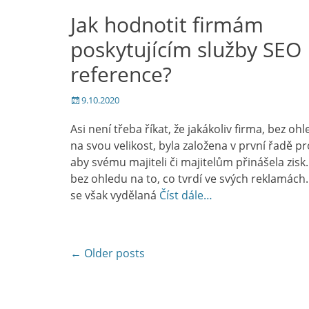
Jak hodnotit firmám
poskytujícím služby SEO
reference?
Posted
9.10.2020
on
Asi není třeba říkat, že jakákoliv firma, bez oh
na svou velikost, byla založena v první řadě pr
aby svému majiteli či majitelům přinášela zisk.
bez ohledu na to, co tvrdí ve svých reklamách
se však vydělaná
Číst dále…
Post
←
Older posts
navigation