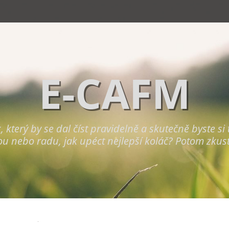
E-CAFM
terý by se dal číst pravidelně a skutečně byste si to 
ou nebo radu, jak upéct nejlepší koláč? Potom zkus