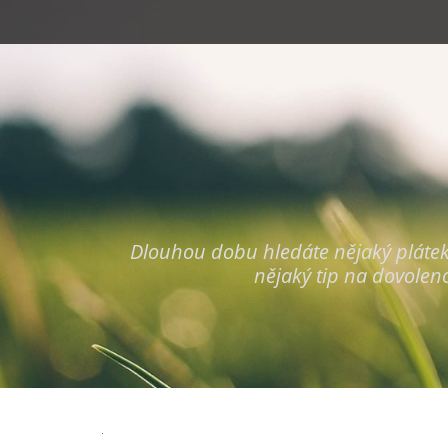
Primary Menu
Skip
to
content
Dlouhou dobu hledáte nějaký plátek, k
nějaký tip na dovolen