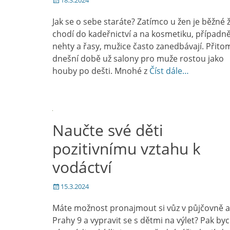
18.3.2024
on
Jak se o sebe staráte? Zatímco u žen je běžné 
chodí do kadeřnictví a na kosmetiku, případn
nehty a řasy, mužice často zanedbávají. Přito
dnešní době už salony pro muže rostou jako
houby po dešti. Mnohé z
Číst dále…
Naučte své děti
pozitivnímu vztahu k
vodáctví
Posted
15.3.2024
on
Máte možnost pronajmout si vůz v půjčovně a
Prahy 9 a vypravit se s dětmi na výlet? Pak b