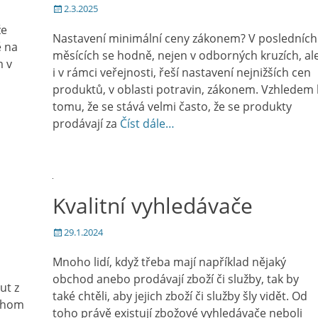
Posted
2.3.2025
on
že
Nastavení minimální ceny zákonem? V posledních
ě na
měsících se hodně, nejen v odborných kruzích, al
m v
i v rámci veřejnosti, řeší nastavení nejnižších cen
produktů, v oblasti potravin, zákonem. Vzhledem 
tomu, že se stává velmi často, že se produkty
prodávají za
Číst dále…
Kvalitní vyhledávače
Posted
29.1.2024
on
Mnoho lidí, když třeba mají například nějaký
obchod anebo prodávají zboží či služby, tak by
ut z
také chtěli, aby jejich zboží či služby šly vidět. Od
ychom
toho právě existují zbožové vyhledávače neboli