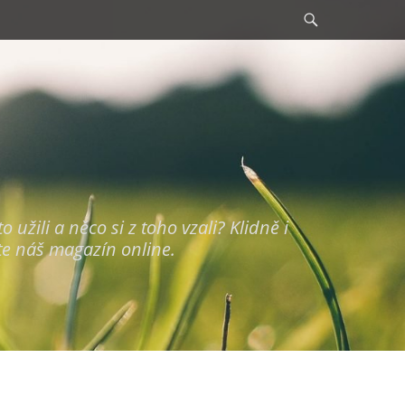
Search
užili a něco si z toho vzali? Klidně i
te náš magazín online.