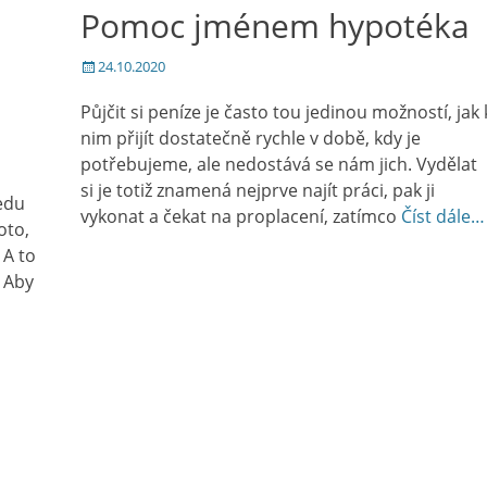
Pomoc jménem hypotéka
Posted
24.10.2020
on
Půjčit si peníze je často tou jedinou možností, jak 
nim přijít dostatečně rychle v době, kdy je
potřebujeme, ale nedostává se nám jich. Vydělat
si je totiž znamená nejprve najít práci, pak ji
ledu
vykonat a čekat na proplacení, zatímco
Číst dále…
oto,
 A to
. Aby