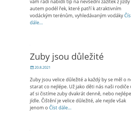
vám rádi nabídli tip na nevšední zážitek z jízdy
autem podél řek, které patří k atraktivním
vodáckým terénům, vyhledávaným vodáky
Čís
dále…
Zuby jsou důležité
Posted
20.8.2021
on
Zuby jsou velice důležité a každý by se měl o n
starat co nejlépe. Už jako děti nás naši rodiče u
ať si čistíme zuby dvakrát denně, nebo nejlép
jídle. Čištění je velice důležité, ale nejde však
jenom o
Číst dále…