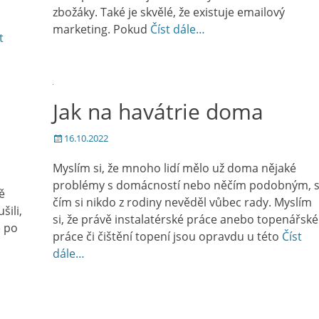
zbožáky. Také je skvělé, že existuje emailový
marketing. Pokud
Číst dále…
t
Jak na havátrie doma
Posted
16.10.2022
on
Myslím si, že mnoho lidí mělo už doma nějaké
problémy s domácností nebo něčím podobným, 
ě
čím si nikdo z rodiny nevěděl vůbec rady. Myslím
šili,
si, že právě instalatérské práce anebo topenářské
e po
práce či čištění topení jsou opravdu u této
Číst
dále…