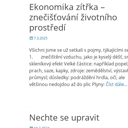
Ekonomika zítřka –
znečišťování životního
prostředí
Posted
7.3.2025
on
Všichni jsme se už setkali s pojmy, týkajícími s
1. znečištění vzduchu, jako je kyselý déšť, 
skleníkový efekt Velké částice: například popel
prach, saze, kapky, zdroje: zemědělství, výsta
průmysl; důsledky: podráždění hrdla, očí, ale
většinou nedojdou až do plic Plyny:
Číst dále…
Nechte se upravit
Posted