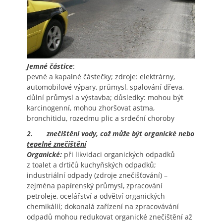
Jemné částice
:
pevné a kapalné částečky; zdroje: elektrárny,
automobilové výpary, průmysl, spalování dřeva,
důlní průmysl a výstavba; důsledky: mohou být
karcinogenní, mohou zhoršovat astma,
bronchitidu, rozedmu plic a srdeční choroby
2.
znečištění vody, což může být organické nebo
tepelné znečištění
Organické:
při likvidaci organických odpadků
z toalet a drtičů kuchyňských odpadků;
industriální odpady (zdroje znečišťování) –
zejména papírenský průmysl, zpracování
petroleje, ocelářství a odvětví organických
chemikálií; dokonalá zařízení na zpracovávání
odpadů mohou redukovat organické znečištění až