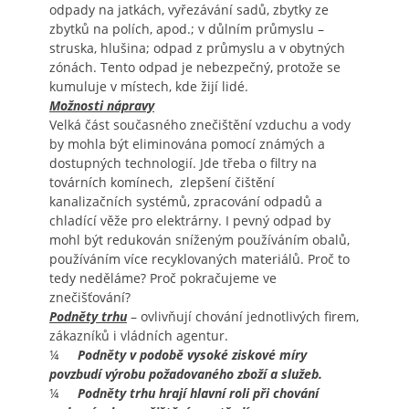
odpady na jatkách, vyřezávání sadů, zbytky ze
zbytků na polích, apod.; v důlním průmyslu –
struska, hlušina; odpad z průmyslu a v obytných
zónách. Tento odpad je nebezpečný, protože se
kumuluje v místech, kde žijí lidé.
Možnosti nápravy
Velká část současného znečištění vzduchu a vody
by mohla být eliminována pomocí známých a
dostupných technologií. Jde třeba o filtry na
továrních komínech, zlepšení čištění
kanalizačních systémů, zpracování odpadů a
chladící věže pro elektrárny. I pevný odpad by
mohl být redukován sníženým používáním obalů,
používáním více recyklovaných materiálů. Proč to
tedy neděláme? Proč pokračujeme ve
znečišťování?
Podněty trhu
– ovlivňují chování jednotlivých firem,
zákazníků i vládních agentur.
¼
Podněty v podobě
vysoké ziskové míry
povzbudí výrobu požadovaného zboží a služeb.
¼
Podněty trhu hrají hlavní roli při chování