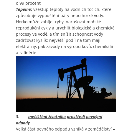
o 99 procent
Tepelné:
vzestup teploty na vodních tocích, které
způsobuje vypouštění páry nebo horké vody.
Horko může zabíjet ryby, narušovat mořské
reprodukční cykly a urychlit biologické a chemické
procesy ve vodě, a tím snížit schopnost vody
zadržovat kyslík; největší podíl na tom mají
elektrárny, pak závody na výrobu kovů, chemikálií
a rafinérie
3.
znečištění životního prostředí pevnými
odpady
Velká část pevného odpadu vzniká v zemědělství –