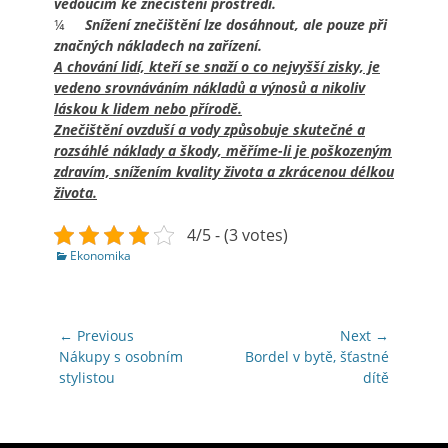
vedoucím ke znečištění prostředí.
¼
Snížení znečištění lze dosáhnout, ale pouze při
značných nákladech na zařízení.
A chování lidí, kteří se snaží o co nejvyšší zisky, je
vedeno srovnáváním nákladů a výnosů a nikoliv
láskou k lidem nebo přírodě.
Znečištění ovzduší a vody způsobuje skutečné a
rozsáhlé náklady a škody, měříme-li je poškozeným
zdravím, snížením kvality života a zkrácenou délkou
života.
4/5 - (3 votes)
Categories
Ekonomika
Navigace
← Previous
Next →
pro
Previous
Next
Nákupy s osobním
Bordel v bytě, šťastné
post:
post:
stylistou
dítě
příspěvek