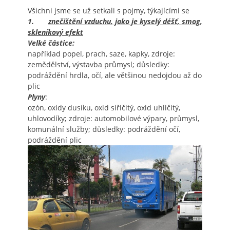
Všichni jsme se už setkali s pojmy, týkajícími se
1.
znečištění vzduchu, jako je kyselý déšť, smog,
skleníkový efekt
Velké částice:
například popel, prach, saze, kapky, zdroje:
zemědělství, výstavba průmysl; důsledky:
podráždění hrdla, očí, ale většinou nedojdou až do
plic
Plyny
:
ozón, oxidy dusíku, oxid siřičitý, oxid uhličitý,
uhlovodíky; zdroje: automobilové výpary, průmysl,
komunální služby; důsledky: podráždění očí,
podráždění plic