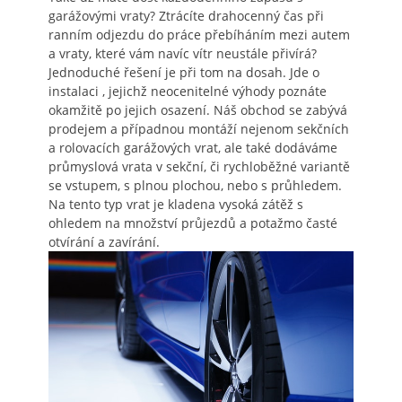
garážovými vraty? Ztrácíte drahocenný čas při
ranním odjezdu do práce přebíháním mezi autem
a vraty, které vám navíc vítr neustále přivírá?
Jednoduché řešení je při tom na dosah. Jde o
instalaci
, jejichž neocenitelné výhody poznáte
okamžitě po jejich osazení. Náš obchod se zabývá
prodejem a případnou montáží nejenom sekčních
a rolovacích garážových vrat, ale také dodáváme
průmyslová vrata v sekční, či rychloběžné variantě
se vstupem, s plnou plochou, nebo s průhledem.
Na tento typ vrat je kladena vysoká zátěž s
ohledem na množství průjezdů a potažmo časté
otvírání a zavírání.