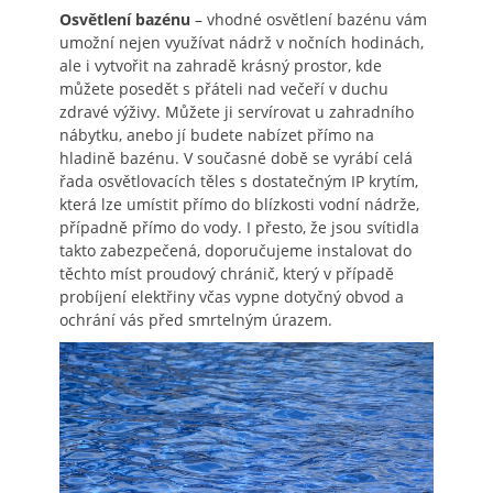
Osvětlení bazénu
– vhodné osvětlení bazénu vám
umožní nejen využívat nádrž v nočních hodinách,
ale i vytvořit na zahradě krásný prostor, kde
můžete posedět s přáteli nad večeří v duchu
zdravé výživy. Můžete ji servírovat u zahradního
nábytku, anebo jí budete nabízet přímo na
hladině bazénu. V současné době se vyrábí celá
řada osvětlovacích těles s dostatečným IP krytím,
která lze umístit přímo do blízkosti vodní nádrže,
případně přímo do vody. I přesto, že jsou svítidla
takto zabezpečená, doporučujeme instalovat do
těchto míst proudový chránič, který v případě
probíjení elektřiny včas vypne dotyčný obvod a
ochrání vás před smrtelným úrazem.