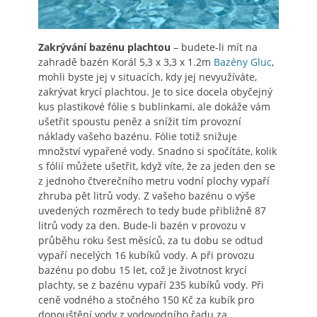
Zakrývání bazénu plachtou
– budete-li mít na
zahradě bazén Korál 5,3 x 3,3 x 1.2m
Bazény Gluc
,
mohli byste jej v situacích, kdy jej nevyužíváte,
zakrývat krycí plachtou. Je to sice docela obyčejný
kus plastikové fólie s bublinkami, ale dokáže vám
ušetřit spoustu peněz a snížit tím provozní
náklady vašeho bazénu. Fólie totiž snižuje
množství vypařené vody. Snadno si spočítáte, kolik
s fólií můžete ušetřit, když víte, že za jeden den se
z jednoho čtverečního metru vodní plochy vypaří
zhruba pět litrů vody. Z vašeho bazénu o výše
uvedených rozměrech to tedy bude přibližně 87
litrů vody za den. Bude-li bazén v provozu v
průběhu roku šest měsíců, za tu dobu se odtud
vypaří necelých 16 kubíků vody. A při provozu
bazénu po dobu 15 let, což je životnost krycí
plachty, se z bazénu vypaří 235 kubíků vody. Při
ceně vodného a stočného 150 Kč za kubík pro
dopouštění vody z vodovodního řadu za