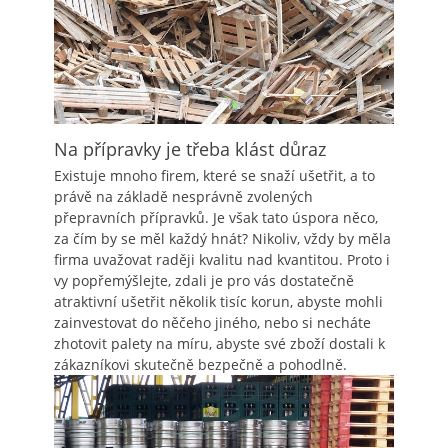
Na přípravky je třeba klást důraz
Existuje mnoho firem, které se snaží ušetřit, a to
právě na základě nesprávně zvolených
přepravních přípravků. Je však tato úspora něco,
za čím by se měl každý hnát? Nikoliv, vždy by měla
firma uvažovat raději kvalitu nad kvantitou. Proto i
vy popřemýšlejte, zdali je pro vás dostatečně
atraktivní ušetřit několik tisíc korun, abyste mohli
zainvestovat do něčeho jiného, nebo si necháte
zhotovit palety na míru, abyste své zboží dostali k
zákazníkovi skutečně bezpečně a pohodlně.