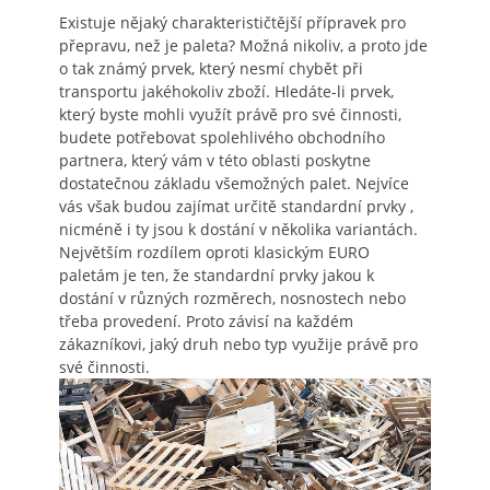
Existuje nějaký charakterističtější přípravek pro
přepravu, než je paleta? Možná nikoliv, a proto jde
o tak známý prvek, který nesmí chybět při
transportu jakéhokoliv zboží. Hledáte-li prvek,
který byste mohli využít právě pro své činnosti,
budete potřebovat spolehlivého obchodního
partnera, který vám v této oblasti poskytne
dostatečnou základu všemožných palet. Nejvíce
vás však budou zajímat určitě standardní prvky
,
nicméně i ty jsou k dostání v několika variantách.
Největším rozdílem oproti klasickým EURO
paletám je ten, že standardní prvky jakou k
dostání v různých rozměrech, nosnostech nebo
třeba provedení. Proto závisí na každém
zákazníkovi, jaký druh nebo typ využije právě pro
své činnosti.