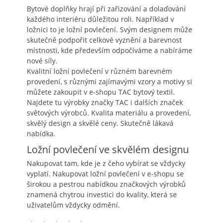
Bytové doplňky hrají při zařizování a dolaďování
každého interiéru důležitou roli. Například v
ložnici to je ložní povlečení. Svým designem může
skutečně podpořit celkové vyznění a barevnost
místnosti, kde především odpočíváme a nabíráme
nové síly.
Kvalitní
ložní povlečení
v různém barevném
provedení, s různými zajímavými vzory a motivy si
můžete zakoupit v e-shopu TAC bytový textil.
Najdete tu výrobky značky TAC i dalších značek
světových výrobců. Kvalita materiálu a provedení,
skvělý design a skvělé ceny. Skutečně lákavá
nabídka.
Ložní povlečení ve skvělém designu
Nakupovat tam, kde je z čeho vybírat se vždycky
vyplatí. Nakupovat ložní povlečení v e-shopu se
širokou a pestrou nabídkou značkových výrobků
znamená chytrou investici do kvality, která se
uživatelům vždycky odmění.