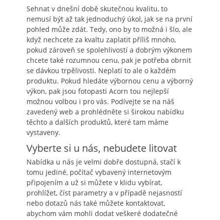
Sehnat v dnešní době skutečnou kvalitu, to
nemusí být až tak jednoduchý úkol, jak se na první
pohled může zdát. Tedy, ono by to možná i šlo, ale
když nechcete za kvaltu zaplatit příliš mnoho,
pokud zároveň se spolehlivostí a dobrým výkonem
chcete také rozumnou cenu, pak je potřeba obrnit
se dávkou trpělivosti. Neplatí to ale o každém
produktu. Pokud hledáte výbornou cenu a výborný
výkon, pak jsou
fotopasti Acorn
tou nejlepší
možnou volbou i pro vás. Podívejte se na náš
zavedený web a prohlédněte si širokou nabídku
těchto a dalších produktů, které tam máme
vystaveny.
Vyberte si u nás, nebudete litovat
Nabídka u nás je velmi dobře dostupná, stačí k
tomu jediné, počítač vybavený internetovým
připojením a už si můžete v klidu vybírat,
prohlížet, číst parametry a v případě nejasností
nebo dotazů nás také můžete kontaktovat,
abychom vám mohli dodat veškeré dodatečné