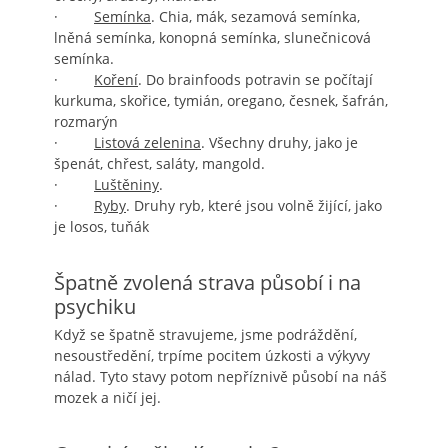
·
Semínka
. Chia, mák, sezamová semínka,
lněná semínka, konopná semínka, slunečnicová
semínka.
·
Koření
. Do brainfoods potravin se počítají
kurkuma, skořice, tymián, oregano, česnek, šafrán,
rozmarýn
·
Listová zelenina
. Všechny druhy, jako je
špenát, chřest, saláty, mangold.
·
Luštěniny
.
·
Ryby
. Druhy ryb, které jsou volně žijící, jako
je losos, tuňák
Špatně zvolená strava působí i na
psychiku
Když se špatně stravujeme, jsme podráždění,
nesoustředění, trpíme pocitem úzkosti a výkyvy
nálad. Tyto stavy potom nepříznivě působí na náš
mozek a ničí jej.