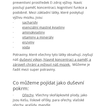
preventivní prostředek či zdroj výživy. Navíc
posilují paměť, koncentraci, kognitivní funkce a
podobně. Mezi základní látky, které poskytují
výživu mozku, jsou:
·
sacharidy
·
esenciální mastné kyseliny
·
aminokyseliny
·
vitaminy a minerály
·
enzymy
·
voda
Potraviny, které všechny tyto látky obsahují, zvyšují
náš
duševní výkon, hlavně koncentraci a paměť, a
zároveň chrání a vyživují náš mozek.
Můžeme je
řadit mezi super potraviny.
Co můžeme pojídat jako duševní
pokrm:
·
Ořechy
. Všechny skořápkovité plody, jako
jsou Kešu, lískové oříšky, para ořechy, vlašské
ořechy, arašídy, mandle.