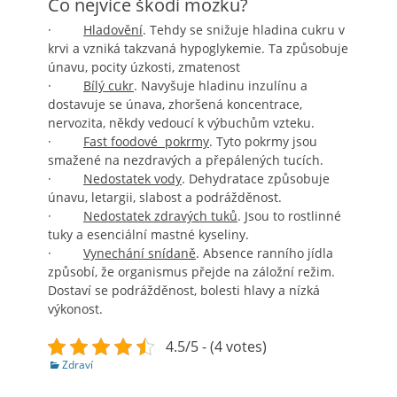
Co nejvíce škodí mozku?
·
Hladovění
. Tehdy se snižuje hladina cukru v
krvi a vzniká takzvaná hypoglykemie. Ta způsobuje
únavu, pocity úzkosti, zmatenost
·
Bílý cukr
. Navyšuje hladinu inzulínu a
dostavuje se únava, zhoršená koncentrace,
nervozita, někdy vedoucí k výbuchům vzteku.
·
Fast foodové pokrmy
. Tyto pokrmy jsou
smažené na nezdravých a přepálených tucích.
·
Nedostatek vody
. Dehydratace způsobuje
únavu, letargii, slabost a podrážděnost.
·
Nedostatek zdravých tuků
. Jsou to rostlinné
tuky a esenciální mastné kyseliny.
·
Vynechání snídaně
. Absence ranního jídla
způsobí, že organismus přejde na záložní režim.
Dostaví se podrážděnost, bolesti hlavy a nízká
výkonost.
4.5/5 - (4 votes)
Categories
Zdraví