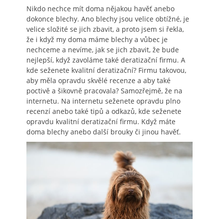
Nikdo nechce mít doma nějakou havěť anebo
dokonce blechy. Ano blechy jsou velice obtížné, je
velice složité se jich zbavit, a proto jsem si řekla,
že i když my doma máme blechy a vůbec je
nechceme a nevíme, jak se jich zbavit, že bude
nejlepší, když zavoláme také deratizační firmu. A
kde seženete kvalitní deratizační? Firmu takovou,
aby měla opravdu skvělé recenze a aby také
poctivě a šikovně pracovala? Samozřejmě, že na
internetu. Na internetu seženete opravdu plno
recenzí anebo také tipů a odkazů, kde seženete
opravdu kvalitní deratizační firmu. Když máte
doma blechy anebo další brouky či jinou havěť.