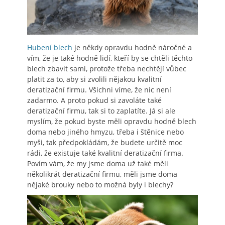
Hubení blech
je někdy opravdu hodně náročné a
vím, že je také hodně lidí, kteří by se chtěli těchto
blech zbavit sami, protože třeba nechtějí vůbec
platit za to, aby si zvolili nějakou kvalitní
deratizační firmu. Všichni víme, že nic není
zadarmo. A proto pokud si zavoláte také
deratizační firmu, tak si to zaplatíte. Já si ale
myslím, že pokud byste měli opravdu hodně blech
doma nebo jiného hmyzu, třeba i štěnice nebo
myši, tak předpokládám, že budete určitě moc
rádi, že existuje také kvalitní deratizační firma.
Povím vám, že my jsme doma už také měli
několikrát deratizační firmu, měli jsme doma
nějaké brouky nebo to možná byly i blechy?