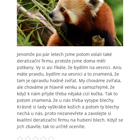
Jenomže po pár letech jsme potom volali také
deratizační firmu, protože jsme doma měli
potkany. Vy si asi říkáte, že bydlím na vesnici. Ano,
máte pravdu, bydlím na vesnici a to znamená, že
tam je opravdu hodně zvířat. My chováme zvířata,
ale chováme je hlavně venku a samozřejmě, že
když k nám přijde třeba nějaká cizí kočka. Tak to
potom znamená, že u nás třeba vysype blechy.
Krásně si tady vyškrábe kožich a potom ty blechy
nechá u nás, proto nezanevřete a zavolejte si
kvalitní deratizační firmu na hubení blech. Když se
jich zbavíte, tak to určitě oceníte.