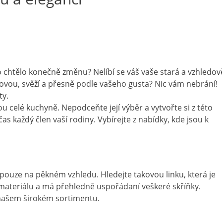
to chtělo konečně změnu? Nelíbí se váš vaše stará a vzhledov
 novou, svěží a přesně podle vašeho gusta? Nic vám nebrání!
ty.
u celé kuchyně. Nepodceňte její výběr a vytvořte si z této
as každý člen vaší rodiny. Vybírejte z nabídky, kde jsou k
pouze na pěkném vzhledu. Hledejte takovou linku, která je
 materiálu a má přehledně uspořádaní veškeré skříňky.
v našem širokém sortimentu.