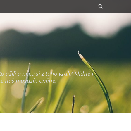
Search
užili a něco si z toho vzali? Klidně i
te náš magazín online.