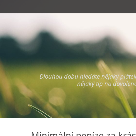
Primary Menu
Skip
to
content
Dlouhou dobu hledáte nějaký plátek, k
nějaký tip na dovolen
Minimální peníze za krás