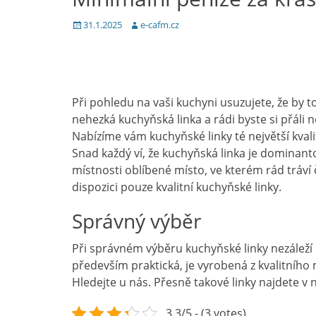
Posted
Author
31.1.2025
e-cafm.cz
on
Při pohledu na vaši kuchyni usuzujete, že by 
nehezká kuchyňská linka a rádi byste si přáli
Nabízíme vám kuchyňské linky té největší kvali
Snad každý ví, že kuchyňská linka je dominanto
místnosti oblíbené místo, ve kterém rád tráví č
dispozici pouze kvalitní
kuchyňské linky
.
Správný výběr
Při správném výběru kuchyňské linky nezáleží 
především praktická, je vyrobená z kvalitního
Hledejte u nás. Přesně takové linky najdete 
3.3/5 - (3 votes)