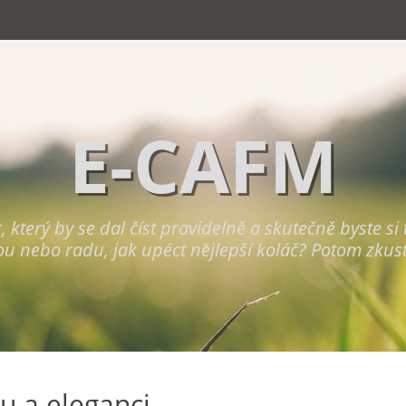
E-CAFM
terý by se dal číst pravidelně a skutečně byste si to 
ou nebo radu, jak upéct nejlepší koláč? Potom zkus
u a eleganci