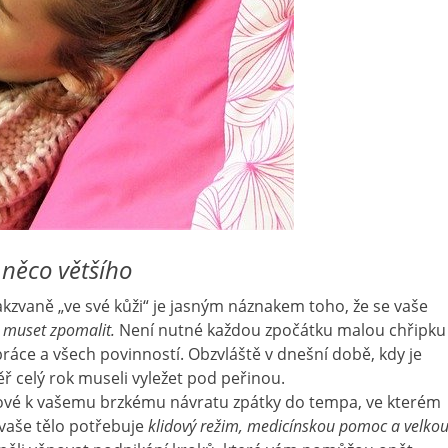
něco většího
akzvaně „ve své kůži“ je jasným náznakem toho, že se vaše
 muset zpomalit.
Není nutné každou zpočátku malou chřipku
práce a všech povinností. Obzvláště v dnešní době, kdy je
ěř celý rok museli vyležet pod peřinou.
líčové k vašemu brzkému návratu zpátky do tempa, ve kterém
ž vaše tělo potřebuje
klidový režim, medicínskou pomoc a velko