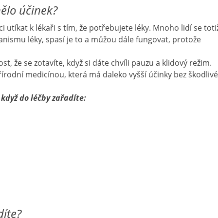
mělo účinek?
tíkat k lékaři s tím, že potřebujete léky. Mnoho lidí se toti
ismu léky, spasí je to a můžou dále fungovat, protože
, že se zotavíte, když si dáte chvíli pauzu a klidový režim.
írodní medicínou, která má daleko vyšší účinky bez škodlivé
 když do léčby zařadíte:
díte?