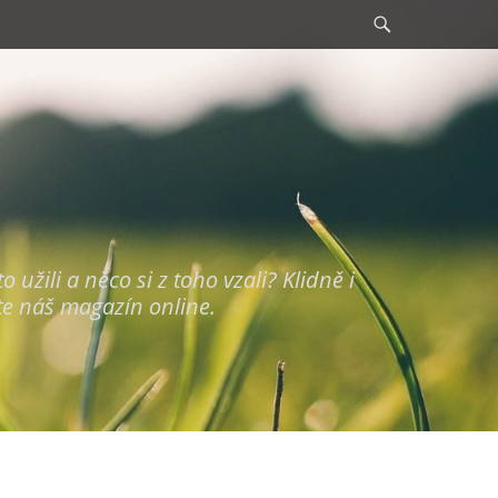
Search
užili a něco si z toho vzali? Klidně i
te náš magazín online.