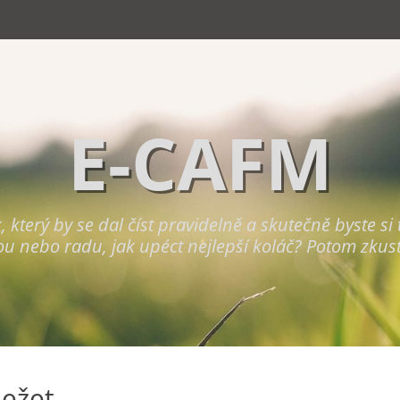
E-CAFM
terý by se dal číst pravidelně a skutečně byste si to 
ou nebo radu, jak upéct nejlepší koláč? Potom zkus
ležet