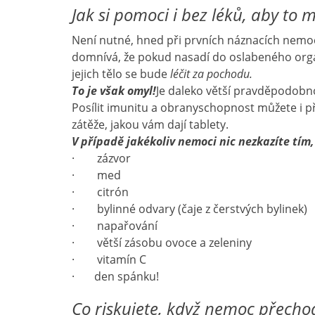
Jak si pomoci i bez léků, aby to 
Není nutné, hned při prvních náznacích nemoci u
domnívá, že pokud nasadí do oslabeného organ
jejich tělo se bude
léčit za pochodu.
To je však omyl!
Je daleko větší pravděpodobnost
Posílit imunitu a obranyschopnost můžete i př
zátěže, jakou vám dají tablety.
V případě jakékoliv nemoci nic nezkazíte tím,
· zázvor
· med
· citrón
· bylinné odvary (čaje z čerstvých bylinek)
· napařování
· větší zásobu ovoce a zeleniny
· vitamín C
· den spánku!
Co riskujete, když nemoc přecho