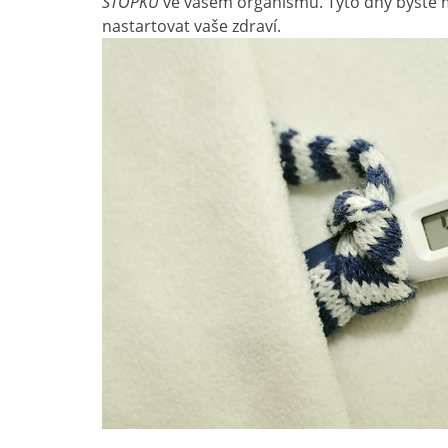
STOPKU
ve vašem organismu. Tyto dny byste 
nastartovat vaše zdraví.