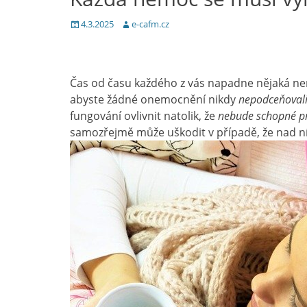
Posted
Author
4.3.2025
e-cafm.cz
on
Čas od času každého z vás napadne nějaká nemo
abyste žádné onemocnění nikdy
nepodceňovali
fungování ovlivnit natolik, že
nebude schopné pr
samozřejmě může uškodit v případě, že nad n