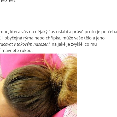
c, která vás na nějaký čas oslabí a právě proto je potřeba
.
I obyčejná rýma nebo chřipka, může vaše tělo a jeho
acovat v takovém nasazení,
na jaké je zvyklé, co mu
í mávnete rukou.