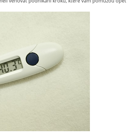
měli věnovat podnikání kroků, které vám pomůžou opět