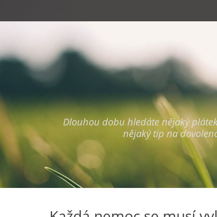
Primary Menu
Skip
to
content
Dlouhou dobu hledáte nějaký plátek, k
nějaký tip na dovolen
Každá nemoc se musí vy