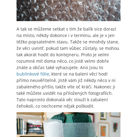
A tak se můžeme setkat s tím že balík sice dorazí
na místo, někdy dokonce i v termínu, ale je v jen
těžko popsatelném stavu. Takže se mnohdy stane,
že věci uvnitř, pokud tam vůbec zůstaly, se mohou
tak akorát hodit do kontejneru. Proto je velmi
rozumné mít doma něco, co jistě velmi dobře
znáte a občas také vyhazujete. Ano jsou to
bublinkové fólie
, které se na balení věcí hodí
přímo neuvěřitelně. Jistě vám již někdy něco v ní
zabaleného přišlo, takže víte oč kráčí. Nakonec ji
také můžete uvidět na přiložených fotografiích.
Tato naprosto dokonalá věc slouží k zabalení
čehokoli, co nechceme nějak poškodit.