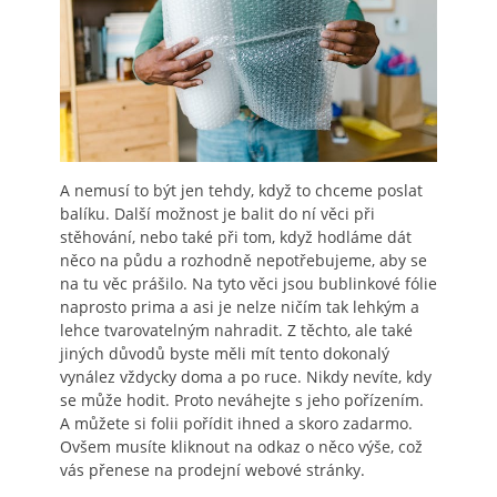
A nemusí to být jen tehdy, když to chceme poslat
balíku. Další možnost je balit do ní věci při
stěhování, nebo také při tom, když hodláme dát
něco na půdu a rozhodně nepotřebujeme, aby se
na tu věc prášilo. Na tyto věci jsou bublinkové fólie
naprosto prima a asi je nelze ničím tak lehkým a
lehce tvarovatelným nahradit. Z těchto, ale také
jiných důvodů byste měli mít tento dokonalý
vynález vždycky doma a po ruce. Nikdy nevíte, kdy
se může hodit. Proto neváhejte s jeho pořízením.
A můžete si folii pořídit ihned a skoro zadarmo.
Ovšem musíte kliknout na odkaz o něco výše, což
vás přenese na prodejní webové stránky.