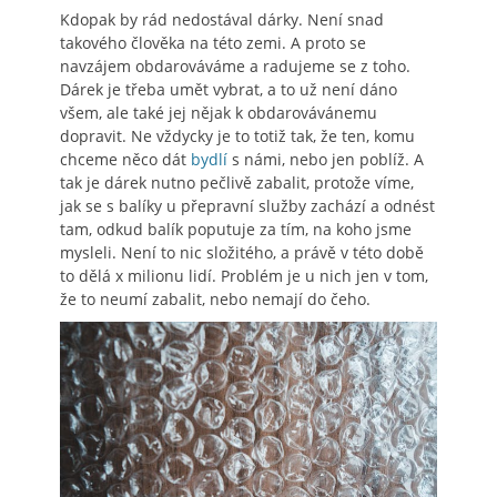
Kdopak by rád nedostával dárky. Není snad
takového člověka na této zemi. A proto se
navzájem obdarováváme a radujeme se z toho.
Dárek je třeba umět vybrat, a to už není dáno
všem, ale také jej nějak k obdarovávánemu
dopravit. Ne vždycky je to totiž tak, že ten, komu
chceme něco dát
bydlí
s námi, nebo jen poblíž. A
tak je dárek nutno pečlivě zabalit, protože víme,
jak se s balíky u přepravní služby zachází a odnést
tam, odkud balík poputuje za tím, na koho jsme
mysleli. Není to nic složitého, a právě v této době
to dělá x milionu lidí. Problém je u nich jen v tom,
že to neumí zabalit, nebo nemají do čeho.